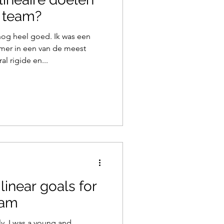
e team?
og heel goed. Ik was een
mer in een van de meest
 rigide en...
linear goals for
eam
ly. I was a young and