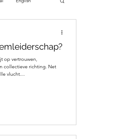
al
English
eemleiderschap?
t op vertrouwen,
collectieve richting. Net
e vlucht....