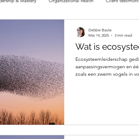
dership & Mastery
Organizational health
Client testimoni
s
Archetypes
Debbie Baute
Mar 14, 2025
3 min read
Wat is ecosyst
Ecosysteemleiderschap gedij
aanpassingsvermogen en één 
zoals een zwerm vogels in voll