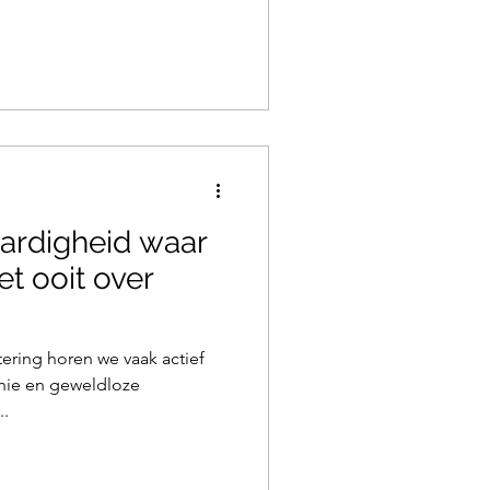
aardigheid waar
et ooit over
tering horen we vaak actief
athie en geweldloze
..