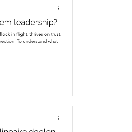
tem leadership?
ock in flight, thrives on trust,
irection. To understand what
-lineaire doelen