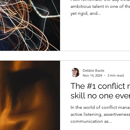
ambitious talent in one of 
yet rigid, and...
Debbie Baute
Nov 14, 2024
3 min read
The #1 conflic
skill no one eve
In the world of conflict man
active listening, assertivene
communication as...