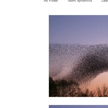
All Posts
Team dynamics
Lea
Nederlands
Theory & Model