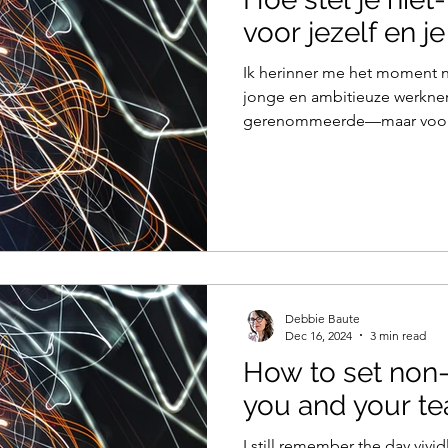
voor jezelf en j
Ik herinner me het moment n
jonge en ambitieuze werkne
gerenommeerde—maar vooral
Debbie Baute
Dec 16, 2024
3 min read
How to set non-
you and your t
I still remember the day vivid