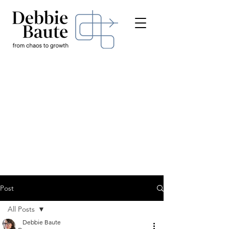
Post
All Posts
Debbie Baute