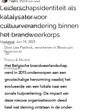
All Posts
Apr 3, 2023
8 min read
Leiderschapsidentiteit als
Team dynamics
katalysator voor
Leadership & Mastery
cultuurverandering binnen
Organizational health
het brandweerkorps
Client testimonial
Updated:
Jun 19, 2023
English
Door Lies Paelinck, verschenen in Bloovi juni 
Nederlands
'22.
Theory & Models
Het Belgische brandweerlandschap 
Archetypes
werd in 2015 onderworpen aan een 
grootschalige hervorming waarbij het 
evolueerde van een lokale naar een 
zonale hulpverlening. De impact van 
deze nieuwe organisatievorm deed 
heel wat deining ontstaan in de onder- 