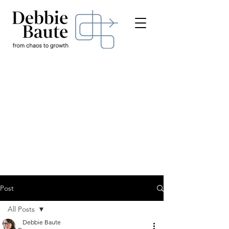
Post
All Posts
Debbie Baute