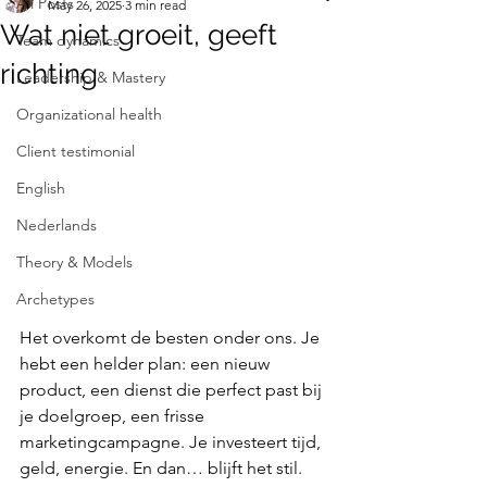
All Posts
May 26, 2025
3 min read
Wat niet groeit, geeft
Team dynamics
richting
Leadership & Mastery
Organizational health
Client testimonial
English
Nederlands
Theory & Models
Archetypes
Het overkomt de besten onder ons. Je 
hebt een helder plan: een nieuw 
product, een dienst die perfect past bij 
je doelgroep, een frisse 
marketingcampagne. Je investeert tijd, 
geld, energie. En dan… blijft het stil. 