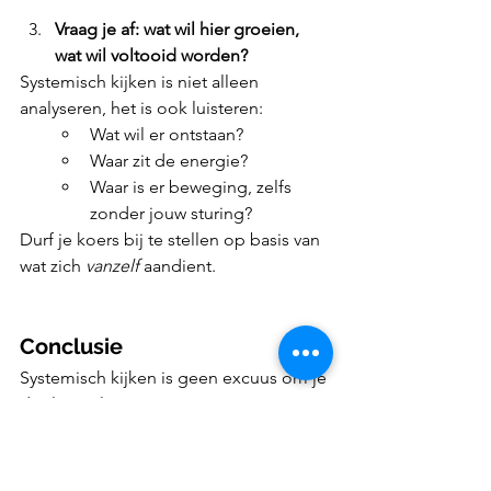
Vraag je af: wat wil hier groeien, 
wat wil voltooid worden?
Systemisch kijken is niet alleen 
analyseren, het is ook luisteren:
Wat wil er ontstaan?
Waar zit de energie?
Waar is er beweging, zelfs 
zonder jouw sturing?
Durf je koers bij te stellen op basis van 
wat zich 
vanzelf
 aandient.
Conclusie
Systemisch kijken is geen excuus om je 
doelen te laten varen. Het is een 
uitnodiging om breder te kijken. Naar 
wat klopt. Naar waar het wil stromen.