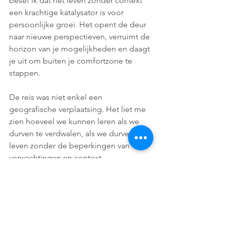
besef ik dat het leven zonder context 
een krachtige katalysator is voor 
persoonlijke groei. Het opent de deur 
naar nieuwe perspectieven, verruimt de 
horizon van je mogelijkheden en daagt 
je uit om buiten je comfortzone te 
stappen.
De reis was niet enkel een 
geografische verplaatsing. Het liet me 
zien hoeveel we kunnen leren als we 
durven te verdwalen, als we durven te 
leven zonder de beperkingen van 
verwachtingen en context.
Als ik één ding kan delen uit deze 
ervaring, dan is het wel de kracht van 
het omarmen van het onbekende. Dus, 
durf jezelf uit te dagen, stap uit de 