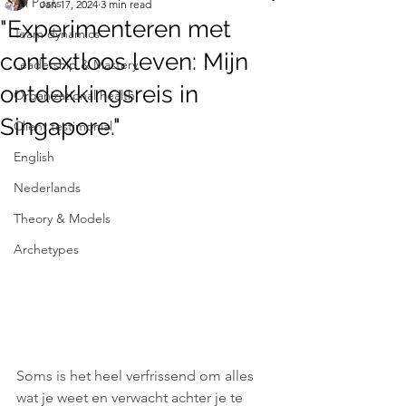
All Posts
Jan 17, 2024
3 min read
"Experimenteren met
Team dynamics
contextloos leven: Mijn
Leadership & Mastery
ontdekkingsreis in
Organizational health
Singapore."
Client testimonial
English
Nederlands
Theory & Models
Archetypes
Soms is het heel verfrissend om alles 
wat je weet en verwacht achter je te 