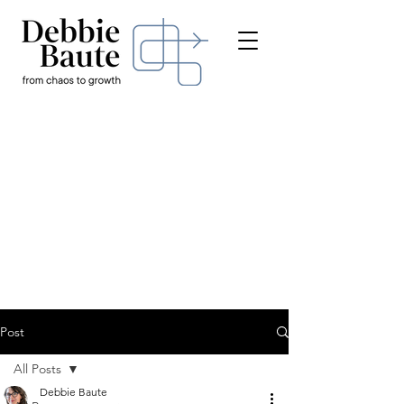
Post
All Posts
Debbie Baute