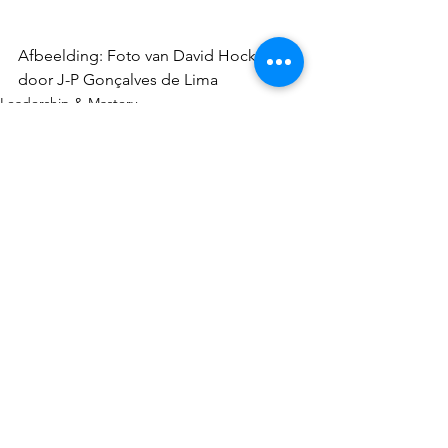
Afbeelding: Foto van David Hockney 
door J-P Gonçalves de Lima
Leadership & Mastery
Organizational health
Nederlands
See All
Recent Posts