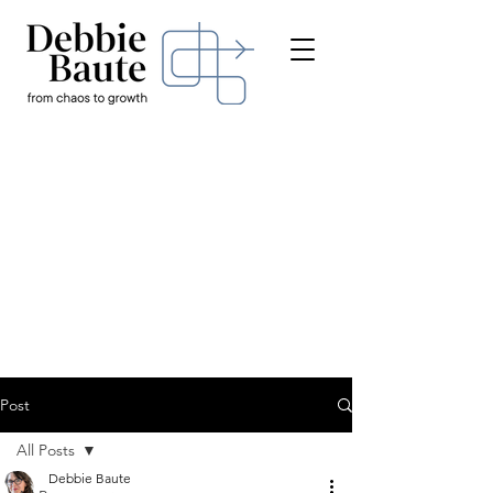
Post
All Posts
Debbie Baute