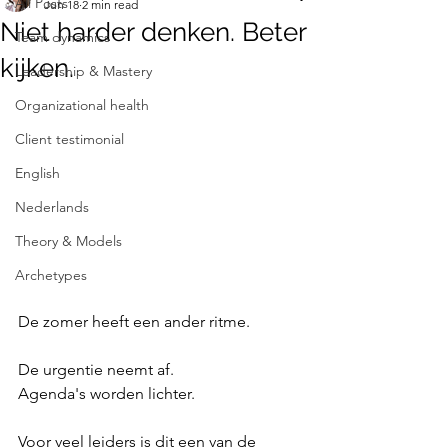
All Posts
Jun 18
2 min read
Niet harder denken. Beter
Team dynamics
kijken.
Leadership & Mastery
Organizational health
Client testimonial
English
Nederlands
Theory & Models
Archetypes
De zomer heeft een ander ritme.
De urgentie neemt af. 
Agenda's worden lichter. 
Voor veel leiders is dit een van de 