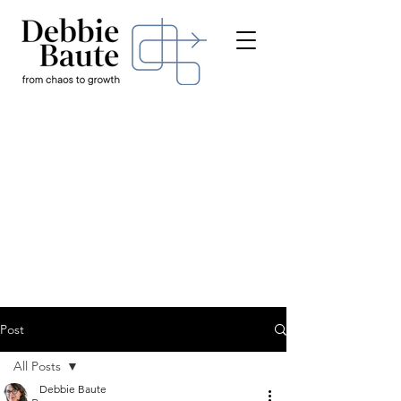
Post
All Posts
Debbie Baute