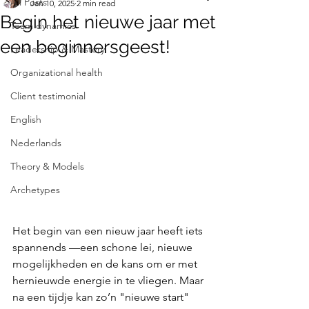
All Posts
Jan 10, 2025
2 min read
Begin het nieuwe jaar met
Team dynamics
een beginnersgeest!
Leadership & Mastery
Organizational health
Client testimonial
English
Nederlands
Theory & Models
Archetypes
Het begin van een nieuw jaar heeft iets 
spannends —een schone lei, nieuwe 
mogelijkheden en de kans om er met 
hernieuwde energie in te vliegen. Maar 
na een tijdje kan zo’n "nieuwe start" 