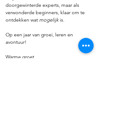
doorgewinterde experts, maar als 
verwonderde beginners, klaar om te 
ontdekken wat 
mogelijk
 is.
Op een jaar van groei, leren en 
avontuur!
Warme groet,
Debbie
Vind je het spannend of moeilijk om 
op deze manier naar je uitdagingen te 
kijken? Aarzel niet om uit te reiken - ik 
help je graag verder: 
coaching@debbiebaute.com
Foto van Haslinger op Unsplash
Leadership & Mastery
Nederlands